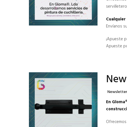
servilleter
Cualquier 
Envíanos s
¡Apueste po
Apueste po
News
Categories
Newslette
En Gloma®,
construcc
Ofrecemos s