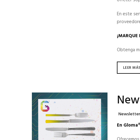
En este sen
proveedore
¡MARQUE 
Obtenga más
LEER MÁ
News
Categories
Newslette
En Gloma®,
Ofrecemos s