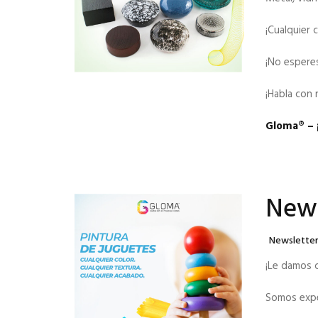
¡Cualquier 
¡No esperes
¡Habla con 
Gloma®️ – 
News
Categories
Newslette
¡Le damos 
Somos expe