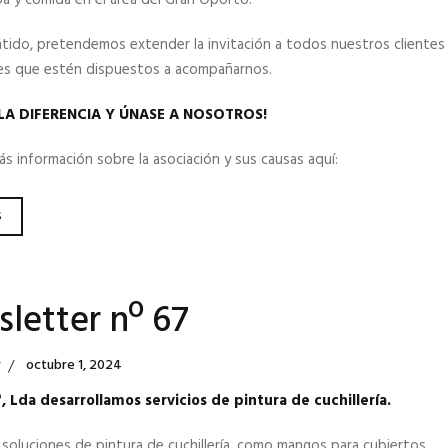
tido, pretendemos extender la invitación a todos nuestros clientes
s que estén dispuestos a acompañarnos.
LA DIFERENCIA Y ÚNASE A NOSOTROS!
 información sobre la asociación y sus causas aquí:
NEWSLETTER
S
Nº
68
letter nº 67
Posted
r
Octubre 1, 2024
On
 Lda desarrollamos servicios de pintura de cuchillería.
oluciones de pintura de cuchillería, como mangos para cubiertos,