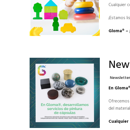
Cualquier c
¡Estamos li
Gloma®️ – 
News
Categories
Newslette
En Gloma®,
Ofrecemos 
del material
Cualquier 