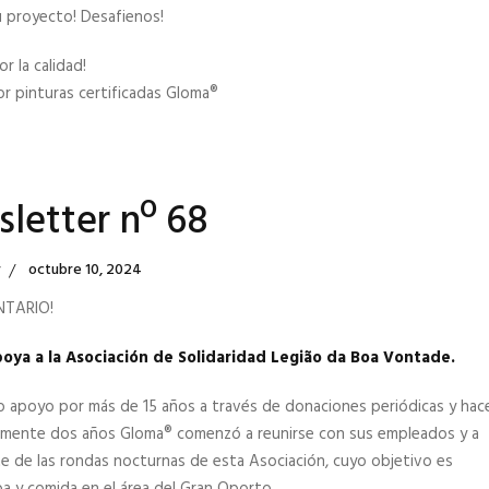
u proyecto! Desafienos!
r la calidad!
r pinturas certificadas Gloma®
letter nº 68
Posted
r
Octubre 10, 2024
On
NTARIO!
ya a la Asociación de Solidaridad Legião da Boa Vontade.
o apoyo por más de 15 años a través de donaciones periódicas y hac
mente dos años Gloma® comenzó a reunirse con sus empleados y a
e de las rondas nocturnas de esta Asociación, cuyo objetivo es
a y comida en el área del Gran Oporto.