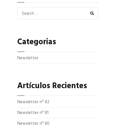
o
d
o
I
k
n
SEARCH
Categorias
Newsletter
Artículos Recientes
Newsletter nº 82
Newsletter nº 81
Newsletter nº 80