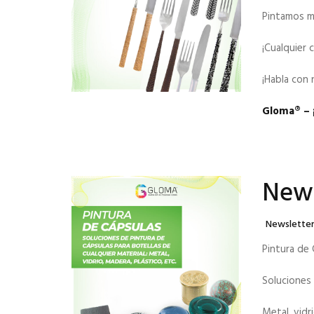
Pintamos ma
¡Cualquier 
¡Habla con 
Gloma®️ – 
News
Categories
Newslette
Pintura de
Soluciones 
Metal, vidr