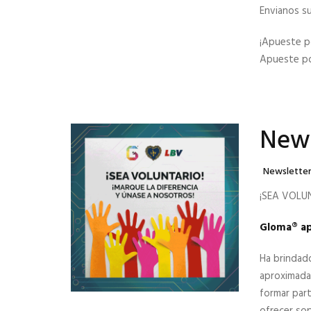
Envianos s
¡Apueste po
Apueste po
News
Categories
Newslette
¡SEA VOLU
Gloma® apo
Ha brindad
aproximada
formar part
ofrecer sop