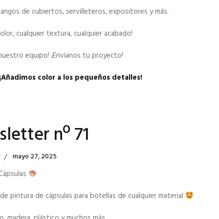
ngos de cubiertos, servilleteros, expositores y más.
color, cualquier textura, cualquier acabado!
nuestro equipo! ¡Envíanos tu proyecto!
¡Añadimos color a los pequeños detalles!
letter nº 71
Posted
r
Mayo 27, 2025
On
 Cápsulas
de pintura de cápsulas para botellas de cualquier material
io, madera, plástico y muchos más.