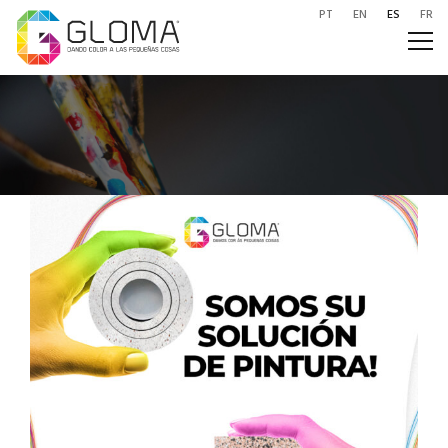
PT
EN
ES
FR