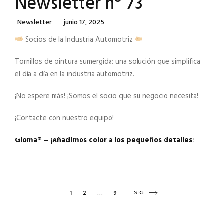
Newsletter nº 73
Categories
Posted
Newsletter
Junio 17, 2025
On
Socios de la Industria Automotriz
Tornillos de pintura sumergida: una solución que simplifica
el día a día en la industria automotriz.
¡No espere más! ¡Somos el socio que su negocio necesita!
¡Contacte con nuestro equipo!
Gloma®️ – ¡Añadimos color a los pequeños detalles!
Navegación
PAGE
PAGE
NEXT
1
2
…
9
SIG
PAGE