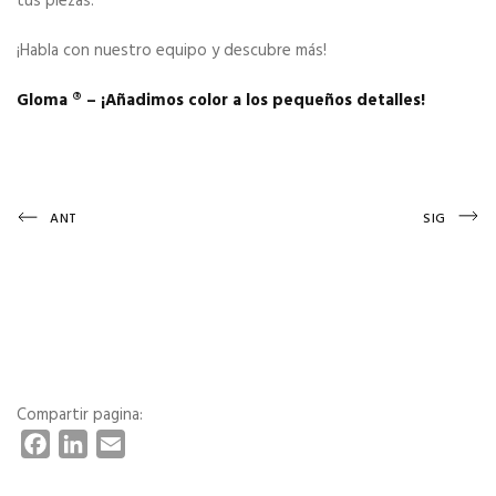
tus piezas.
¡Habla con nuestro equipo y descubre más!
Gloma ®️ – ¡Añadimos color a los pequeños detalles!
Navegación
Previous
Next
ANT
SIG
Post
Post
de
entradas
Compartir pagina:
F
L
E
a
i
m