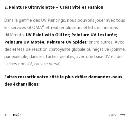
2. Peinture Ultraviolette – Créativité et Fashion
Dans la gamme des UV Paintings, nous pouvons jouer avec tous
les services GLOMA® et réaliser plusieurs effets et finitions
différents:
UV Paint with Glitter; Peinture UV texturée;
Peinture UV Motée; Peinture UV Spider;
entre autres. Avec
des effets de réaction chatoyante globale ou négative (comme,
par exemple, dans les taches peintes, avec une base UV et des
taches non UV, ou vice versa).
Faites ressortir votre côté le plus drôle: demandez-nous
des échantillons!
Navigation
Previous
Next
PRÉC
SUIV
Post
Post