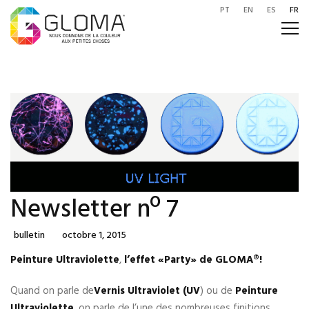
PT
EN
ES
FR
Newsletter nº 7
Categories
Posted
Bulletin
Octobre 1, 2015
On
Peinture Ultraviolette
,
l’effet «Party» de GLOMA®!
Quand on parle de
Vernis Ultraviolet (UV
) ou de
Peinture
Ultraviolette
, on parle de l’une des nombreuses finitions