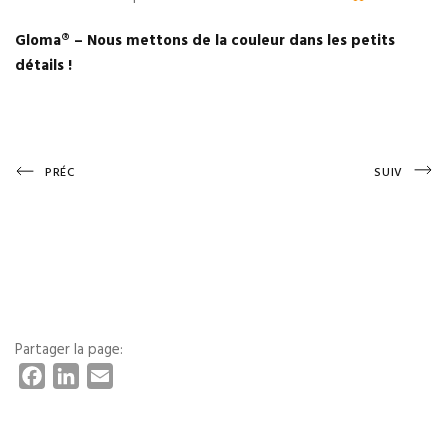
Gloma®️ – Nous mettons de la couleur dans les petits
détails !
Navigation
Previous
Next
PRÉC
SUIV
Post
Post
de
l’article
Partager la page:
F
L
E
a
i
m
c
n
a